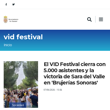
vid festival
Sobrescribir
Inicio
enlaces
de
El VID Festival cierra con
ayuda
5.000 asistentes y la
a
victoria de Sara del Valle
la
en 'Brujerías Sonoras'
navegación
07/06/2026 - 15:56
Sociedad