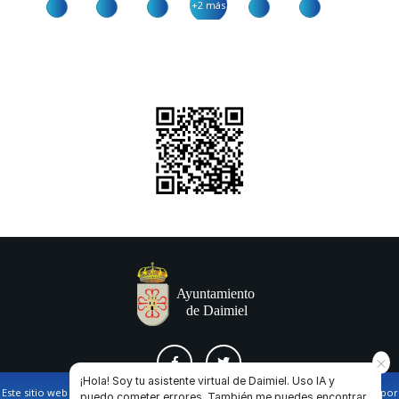
+2 más
¡Hola! Soy tu asistente virtual de Daimiel. Uso IA y
Este sitio web utiliza cookies propias y de terceros para facilitar la navegación por
puedo cometer errores. También me puedes encontrar