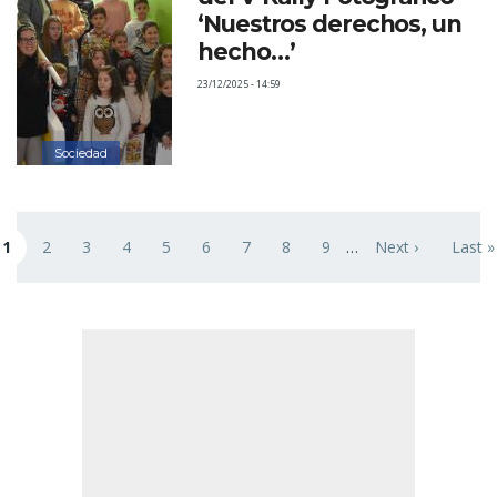
‘Nuestros derechos, un
hecho…’
23/12/2025 - 14:59
Sociedad
Paginación
1
2
3
4
5
6
7
8
9
…
Next ›
Last »
ágina actual
Page
Page
Page
Page
Page
Page
Page
Page
Siguiente página
Última