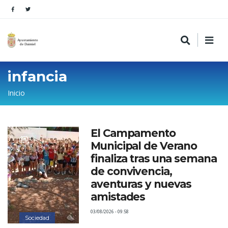
infancia
Sobrescribir
Inicio
enlaces
de
El Campamento
ayuda
Municipal de Verano
a
finaliza tras una semana
la
de convivencia,
aventuras y nuevas
navegación
amistades
03/08/2026 - 09:58
Sociedad