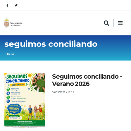
seguimos conciliando
Sobrescribir
Inicio
enlaces
de
Seguimos conciliando -
ayuda
Verano 2026
a
06/05/2026 - 11:15
la
navegación