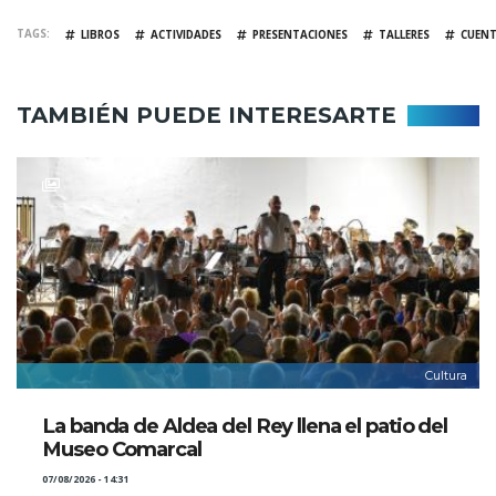
TAGS
LIBROS
ACTIVIDADES
PRESENTACIONES
TALLERES
CUEN
TAMBIÉN PUEDE INTERESARTE
Cultura
La banda de Aldea del Rey llena el patio del
Museo Comarcal
07/08/2026 - 14:31