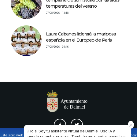
temperaturas del verano
07/08/2026 - 14:18
Laura Cabanes liderará la mariposa
española en el Europeo de París
07/08/2026 - 09:46
¡Hola! Soy tu asistente virtual de Daimiel. Uso IA y
Este sitio web utiliza cookies propias y de terceros para facilitar la navegación por
puedo cometer errores. También me puedes encontrar