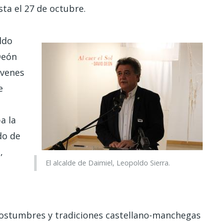
ta el 27 de octubre.
ldo
Deón
óvenes
e
a la
do de
,
El alcalde de Daimiel, Leopoldo Sierra.
 costumbres y tradiciones castellano-manchegas