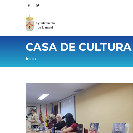
CASA DE CULTURA
Sobrescribir
Inicio
enlaces
de
ayuda
a
la
navegación