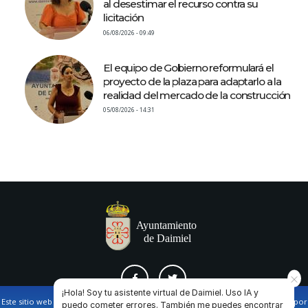
al desestimar el recurso contra su
licitación
06/08/2026 - 09:49
El equipo de Gobierno reformulará el
proyecto de la plaza para adaptarlo a la
realidad del mercado de la construcción
05/08/2026 - 14:31
¡Hola! Soy tu asistente virtual de Daimiel. Uso IA y
Este sitio web utiliza cookies propias y de terceros para facilitar la navegación por
puedo cometer errores. También me puedes encontrar