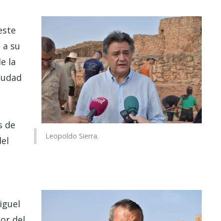
este
 a su
de la
ciudad
s de
Leopoldo Sierra.
del
iguel
or del