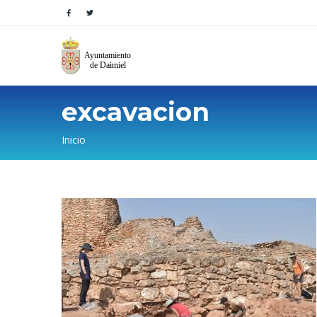
excavacion
Sobrescribir
Inicio
enlaces
de
ayuda
a
la
navegación