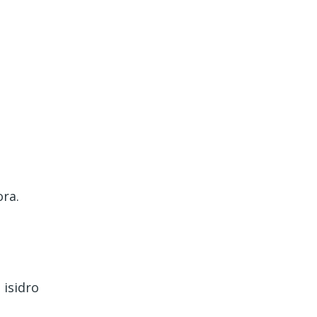
ora.
 isidro