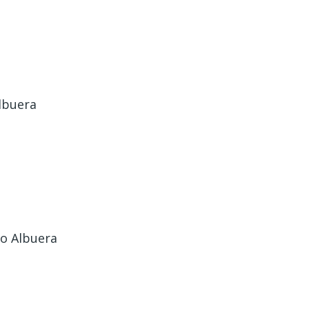
Albuera
io Albuera