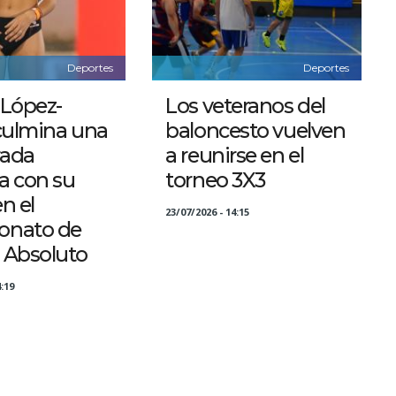
Deportes
Deportes
 López-
Los veteranos del
culmina una
baloncesto vuelven
ada
a reunirse en el
ca con su
torneo 3X3
n el
23/07/2026 - 14:15
nato de
 Absoluto
:19