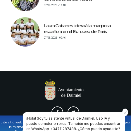
07/08/2026 - 14:18
Laura Cabanes liderará la mariposa
española en el Europeo de París
07/08/2026 - 09:46
¡Hola! Soy tu asistente virtual de Daimiel. Uso IA y
Este sitio web utiliza cookies propias y de terceros para facilitar la navegación por
puedo cometer errores. También me puedes encontrar
la misma y obtener datos estadísticos de la navegación de los usuarios.
en WhatsApp +34711287488. ¿Cómo puedo ayudarte?
AVISO LEGAL Y POLÍTICA DE PRIVACIDAD
COOKIES
CONTACTO