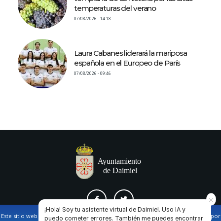
temperaturas del verano
07/08/2026 - 14:18
Laura Cabanes liderará la mariposa
española en el Europeo de París
07/08/2026 - 09:46
¡Hola! Soy tu asistente virtual de Daimiel. Uso IA y
Este sitio web utiliza cookies propias y de terceros para facilitar la navegación por
puedo cometer errores. También me puedes encontrar