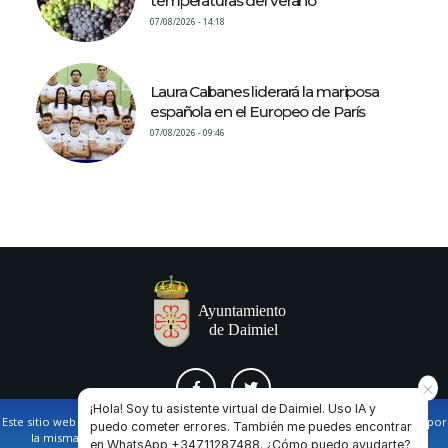
temperaturas del verano
07/08/2026 - 14:18
Laura Cabanes liderará la mariposa
española en el Europeo de París
07/08/2026 - 09:46
¡Hola! Soy tu asistente virtual de Daimiel. Uso IA y
Este sitio web utiliza cookies propias y de terceros para facilitar la navegación por
puedo cometer errores. También me puedes encontrar
la misma y obtener datos estadísticos de la navegación de los usuarios.
en WhatsApp +34711287488. ¿Cómo puedo ayudarte?