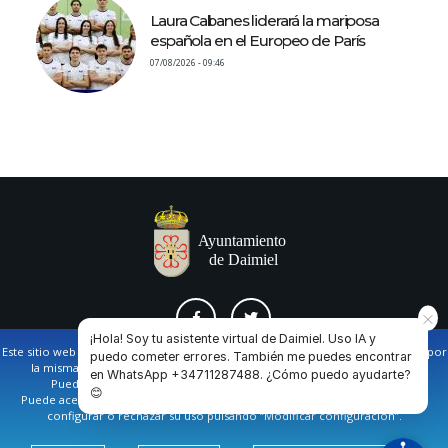
Laura Cabanes liderará la mariposa
española en el Europeo de París
07/08/2026 - 09:46
¡Hola! Soy tu asistente virtual de Daimiel. Uso IA y
Este sitio web utiliza cookies propias y de terceros para facilitar la navegación por
puedo cometer errores. También me puedes encontrar
la misma y obtener datos estadísticos de la navegación de los usuarios.
en WhatsApp +34711287488. ¿Cómo puedo ayudarte?
AVISO LEGAL Y POLÍTICA DE PRIVACIDAD
COOKIES
CONTACTO
Puede obtener más información en nuestra
política de cookies
😊
Puede aceptar todas las cookies pulsando en el botón de “Aceptar”, o bien
configurar o rechazar su uso pulsando “Modificar configuración”.
Ayuntamiento de Daimiel. Casa Consistorial: Plaza de
España, 1