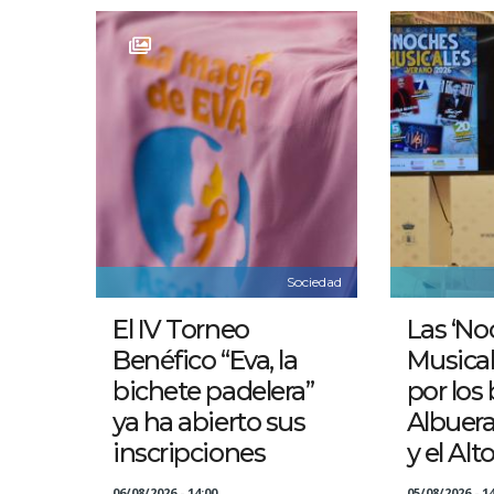
Sociedad
El IV Torneo
Las ‘No
Benéfico “Eva, la
Musical
bichete padelera”
por los 
ya ha abierto sus
Albuer
inscripciones
y el Alt
06/08/2026 - 14:00
05/08/2026 - 14