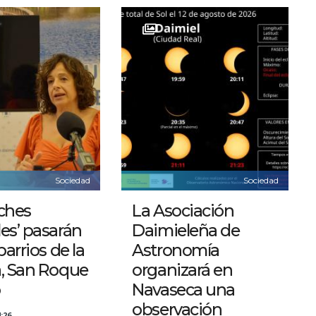
Sociedad
Sociedad
ches
La Asociación
es’ pasarán
Daimieleña de
barrios de la
Astronomía
a, San Roque
organizará en
o
Navaseca una
observación
:26