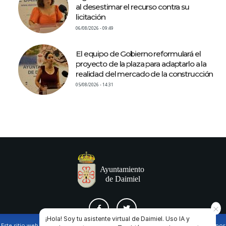
al desestimar el recurso contra su
licitación
06/08/2026 - 09:49
El equipo de Gobierno reformulará el
proyecto de la plaza para adaptarlo a la
realidad del mercado de la construcción
05/08/2026 - 14:31
¡Hola! Soy tu asistente virtual de Daimiel. Uso IA y
Este sitio web utiliza cookies propias y de terceros para facilitar la navegación por