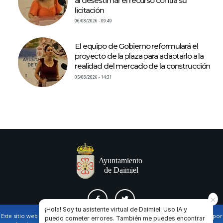
al desestimar el recurso contra su
licitación
06/08/2026 - 09:49
El equipo de Gobierno reformulará el
proyecto de la plaza para adaptarlo a la
realidad del mercado de la construcción
05/08/2026 - 14:31
¡Hola! Soy tu asistente virtual de Daimiel. Uso IA y
Este sitio web utiliza cookies propias y de terceros para facilitar la navegación por
puedo cometer errores. También me puedes encontrar