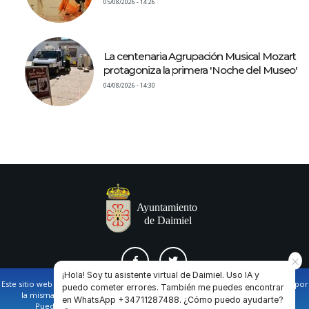
05/08/2026 - 14:26
La centenaria Agrupación Musical Mozart
protagoniza la primera 'Noche del Museo'
04/08/2026 - 14:30
¡Hola! Soy tu asistente virtual de Daimiel. Uso IA y
Este sitio web utiliza cookies propias y de terceros para facilitar la navegación por
puedo cometer errores. También me puedes encontrar
la misma y obtener datos estadísticos de la navegación de los usuarios.
en WhatsApp +34711287488. ¿Cómo puedo ayudarte?
AVISO LEGAL Y POLÍTICA DE PRIVACIDAD
COOKIES
CONTACTO
Puede obtener más información en nuestra
política de cookies