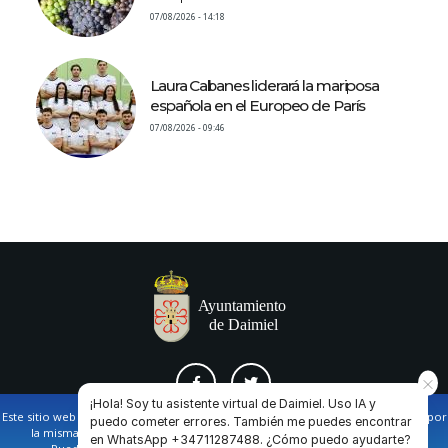
07/08/2026 - 14:18
Laura Cabanes liderará la mariposa
española en el Europeo de París
07/08/2026 - 09:46
¡Hola! Soy tu asistente virtual de Daimiel. Uso IA y
Este sitio web utiliza cookies propias y de terceros para facilitar la navegación por
puedo cometer errores. También me puedes encontrar
la misma y obtener datos estadísticos de la navegación de los usuarios.
en WhatsApp +34711287488. ¿Cómo puedo ayudarte?
AVISO LEGAL Y POLÍTICA DE PRIVACIDAD
COOKIES
CONTACTO