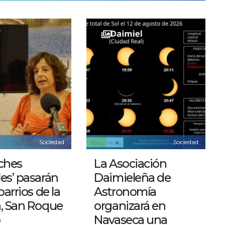
Sociedad
Sociedad
ches
La Asociación
es’ pasarán
Daimieleña de
barrios de la
Astronomía
a, San Roque
organizará en
o
Navaseca una