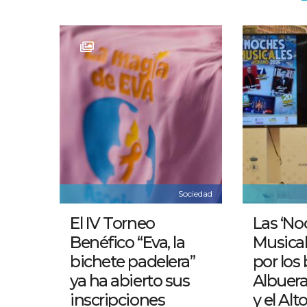
Sociedad
El IV Torneo
Las ‘No
Benéfico “Eva, la
Musical
bichete padelera”
por los 
ya ha abierto sus
Albuer
inscripciones
y el Alt