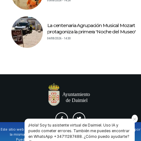
05/08/2026 - 14:26
La centenaria Agrupación Musical Mozart
protagoniza la primera 'Noche del Museo'
04/08/2026 - 14:30
¡Hola! Soy tu asistente virtual de Daimiel. Uso IA y
Este sitio web utiliza cookies propias y de terceros para facilitar la navegación por
puedo cometer errores. También me puedes encontrar
la misma y obtener datos estadísticos de la navegación de los usuarios.
en WhatsApp +34711287488. ¿Cómo puedo ayudarte?
AVISO LEGAL Y POLÍTICA DE PRIVACIDAD
COOKIES
CONTACTO
Puede obtener más información en nuestra
política de cookies