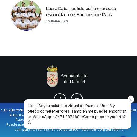
Laura Cabanes liderará la mariposa
española en el Europeo de París
07/08/2026 - 09:46
¡Hola! Soy tu asistente virtual de Daimiel. Uso IA y
Este sitio web utiliza cookies propias y de terceros para facilitar la navegación por
puedo cometer errores. También me puedes encontrar
la misma y obtener datos estadísticos de la navegación de los usuarios.
en WhatsApp +34711287488. ¿Cómo puedo ayudarte?
AVISO LEGAL Y POLÍTICA DE PRIVACIDAD
COOKIES
CONTACTO
Puede obtener más información en nuestra
política de cookies
😊
Puede aceptar todas las cookies pulsando en el botón de “Aceptar”, o bien
configurar o rechazar su uso pulsando “Modificar configuración”.
Ayuntamiento de Daimiel. Casa Consistorial: Plaza de