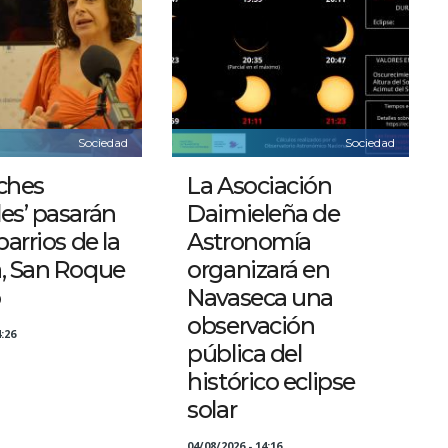
Sociedad
Sociedad
ches
La Asociación
es’ pasarán
Daimieleña de
barrios de la
Astronomía
a, San Roque
organizará en
o
Navaseca una
observación
:26
pública del
histórico eclipse
solar
04/08/2026 - 14:16