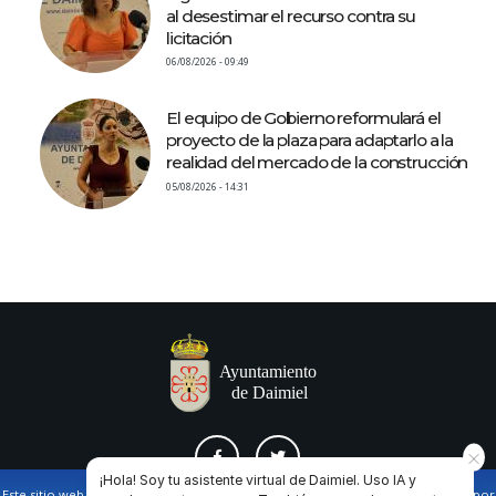
al desestimar el recurso contra su
licitación
06/08/2026 - 09:49
El equipo de Gobierno reformulará el
proyecto de la plaza para adaptarlo a la
realidad del mercado de la construcción
05/08/2026 - 14:31
¡Hola! Soy tu asistente virtual de Daimiel. Uso IA y
Este sitio web utiliza cookies propias y de terceros para facilitar la navegación por