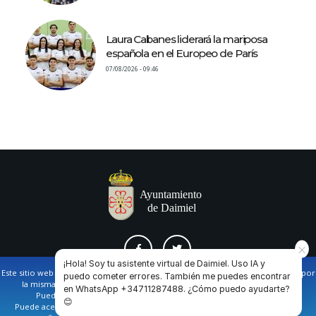
Laura Cabanes liderará la mariposa
española en el Europeo de París
07/08/2026 - 09:46
¡Hola! Soy tu asistente virtual de Daimiel. Uso IA y
Este sitio web utiliza cookies propias y de terceros para facilitar la navegación por
puedo cometer errores. También me puedes encontrar
la misma y obtener datos estadísticos de la navegación de los usuarios.
en WhatsApp +34711287488. ¿Cómo puedo ayudarte?
AVISO LEGAL Y POLÍTICA DE PRIVACIDAD
COOKIES
CONTACTO
Puede obtener más información en nuestra
política de cookies
😊
Puede aceptar todas las cookies pulsando en el botón de “Aceptar”, o bien