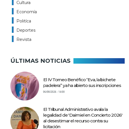
Cultura
Economía
Politíca
Deportes
Revista
ÚLTIMAS NOTICIAS
El IV Torneo Benéfico “Eva, la bichete
padelera” ya ha abierto sus inscripciones
06/08/2026 - 14:00
El Tribunal Administrativo avala la
legalidad de 'Daimiel en Concierto 2026'
al desestimar el recurso contra su
licitación