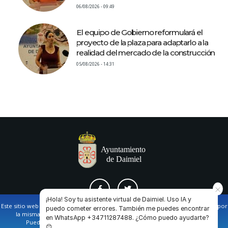
06/08/2026 - 09:49
El equipo de Gobierno reformulará el
proyecto de la plaza para adaptarlo a la
realidad del mercado de la construcción
05/08/2026 - 14:31
¡Hola! Soy tu asistente virtual de Daimiel. Uso IA y
Este sitio web utiliza cookies propias y de terceros para facilitar la navegación por
puedo cometer errores. También me puedes encontrar
la misma y obtener datos estadísticos de la navegación de los usuarios.
en WhatsApp +34711287488. ¿Cómo puedo ayudarte?
AVISO LEGAL Y POLÍTICA DE PRIVACIDAD
COOKIES
CONTACTO
Puede obtener más información en nuestra
política de cookies
😊