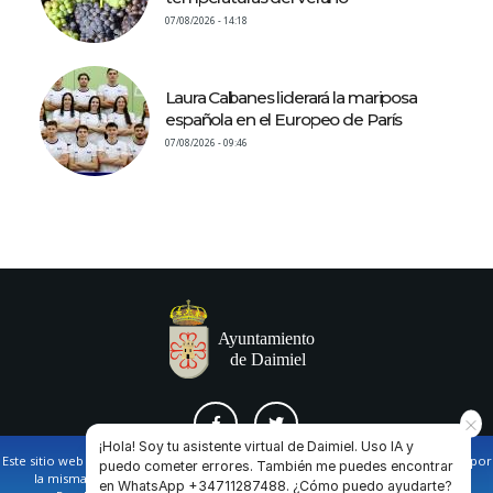
07/08/2026 - 14:18
Laura Cabanes liderará la mariposa
española en el Europeo de París
07/08/2026 - 09:46
¡Hola! Soy tu asistente virtual de Daimiel. Uso IA y
Este sitio web utiliza cookies propias y de terceros para facilitar la navegación por
puedo cometer errores. También me puedes encontrar
la misma y obtener datos estadísticos de la navegación de los usuarios.
en WhatsApp +34711287488. ¿Cómo puedo ayudarte?
AVISO LEGAL Y POLÍTICA DE PRIVACIDAD
COOKIES
CONTACTO