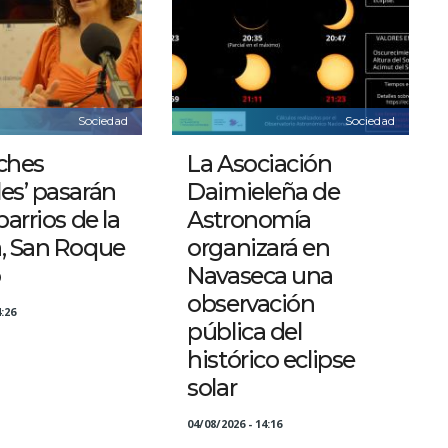
Sociedad
Sociedad
ches
La Asociación
es’ pasarán
Daimieleña de
barrios de la
Astronomía
a, San Roque
organizará en
o
Navaseca una
observación
:26
pública del
histórico eclipse
solar
04/08/2026 - 14:16