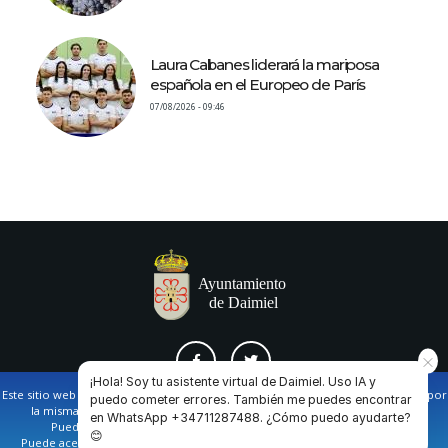
Laura Cabanes liderará la mariposa
española en el Europeo de París
07/08/2026 - 09:46
¡Hola! Soy tu asistente virtual de Daimiel. Uso IA y
Este sitio web utiliza cookies propias y de terceros para facilitar la navegación por
puedo cometer errores. También me puedes encontrar
la misma y obtener datos estadísticos de la navegación de los usuarios.
en WhatsApp +34711287488. ¿Cómo puedo ayudarte?
AVISO LEGAL Y POLÍTICA DE PRIVACIDAD
COOKIES
CONTACTO
Puede obtener más información en nuestra
política de cookies
😊
Puede aceptar todas las cookies pulsando en el botón de “Aceptar”, o bien