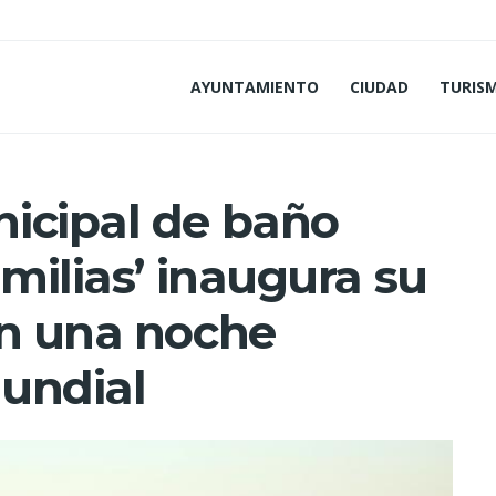
AYUNTAMIENTO
CIUDAD
TURIS
icipal de baño
amilias’ inaugura su
on una noche
undial