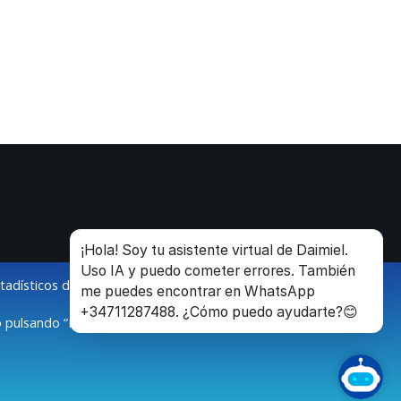
¡Hola! Soy tu asistente virtual de Daimiel.
Uso IA y puedo cometer errores. También
stadísticos de la navegación de los usuarios.
me puedes encontrar en WhatsApp
+34711287488. ¿Cómo puedo ayudarte?😊
 pulsando “Modificar configuración”.
O
 | 34 926 260 600