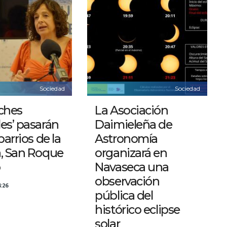
Sociedad
Sociedad
ches
La Asociación
es’ pasarán
Daimieleña de
barrios de la
Astronomía
a, San Roque
organizará en
o
Navaseca una
observación
:26
pública del
histórico eclipse
solar