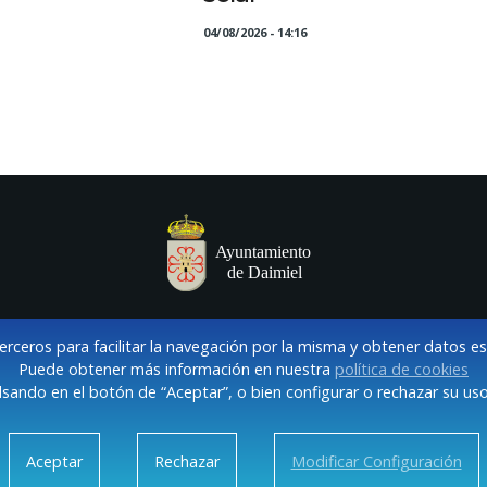
04/08/2026 - 14:16
terceros para facilitar la navegación por la misma y obtener datos e
Puede obtener más información en nuestra
política de cookies
sando en el botón de “Aceptar”, o bien configurar o rechazar su uso
VISO LEGAL Y POLÍTICA DE PRIVACIDAD
COOKIES
CONTACT
Aceptar
Rechazar
Modificar Configuración
Daimiel. Casa Consistorial: Plaza de España, 1 | 13250 Daimiel