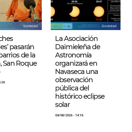
Sociedad
Sociedad
ches
La Asociación
es’ pasarán
Daimieleña de
barrios de la
Astronomía
a, San Roque
organizará en
o
Navaseca una
observación
:26
pública del
histórico eclipse
solar
04/08/2026 - 14:16