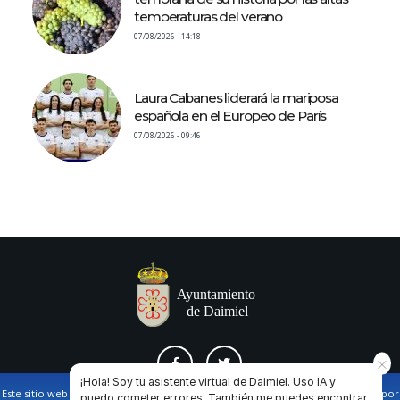
temperaturas del verano
07/08/2026 - 14:18
Laura Cabanes liderará la mariposa
española en el Europeo de París
07/08/2026 - 09:46
¡Hola! Soy tu asistente virtual de Daimiel. Uso IA y
Este sitio web utiliza cookies propias y de terceros para facilitar la navegación por
puedo cometer errores. También me puedes encontrar