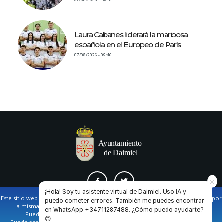
07/08/2026 - 14:18
Laura Cabanes liderará la mariposa
española en el Europeo de París
07/08/2026 - 09:46
¡Hola! Soy tu asistente virtual de Daimiel. Uso IA y
Este sitio web utiliza cookies propias y de terceros para facilitar la navegación por
puedo cometer errores. También me puedes encontrar
la misma y obtener datos estadísticos de la navegación de los usuarios.
en WhatsApp +34711287488. ¿Cómo puedo ayudarte?
AVISO LEGAL Y POLÍTICA DE PRIVACIDAD
COOKIES
CONTACTO
Puede obtener más información en nuestra
política de cookies
😊
Puede aceptar todas las cookies pulsando en el botón de “Aceptar”, o bien