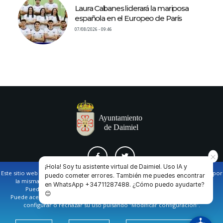
Laura Cabanes liderará la mariposa
española en el Europeo de París
07/08/2026 - 09:46
¡Hola! Soy tu asistente virtual de Daimiel. Uso IA y
Este sitio web utiliza cookies propias y de terceros para facilitar la navegación por
puedo cometer errores. También me puedes encontrar
la misma y obtener datos estadísticos de la navegación de los usuarios.
en WhatsApp +34711287488. ¿Cómo puedo ayudarte?
AVISO LEGAL Y POLÍTICA DE PRIVACIDAD
COOKIES
CONTACTO
Puede obtener más información en nuestra
política de cookies
😊
Puede aceptar todas las cookies pulsando en el botón de “Aceptar”, o bien
configurar o rechazar su uso pulsando “Modificar configuración”.
Ayuntamiento de Daimiel. Casa Consistorial: Plaza de
España, 1