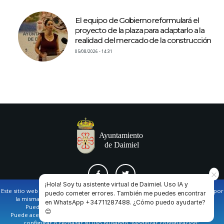
El equipo de Gobierno reformulará el
proyecto de la plaza para adaptarlo a la
realidad del mercado de la construcción
05/08/2026 - 14:31
¡Hola! Soy tu asistente virtual de Daimiel. Uso IA y
Este sitio web utiliza cookies propias y de terceros para facilitar la navegación por
puedo cometer errores. También me puedes encontrar
la misma y obtener datos estadísticos de la navegación de los usuarios.
en WhatsApp +34711287488. ¿Cómo puedo ayudarte?
AVISO LEGAL Y POLÍTICA DE PRIVACIDAD
COOKIES
CONTACTO
Puede obtener más información en nuestra
política de cookies
😊
Puede aceptar todas las cookies pulsando en el botón de “Aceptar”, o bien
configurar o rechazar su uso pulsando “Modificar configuración”.