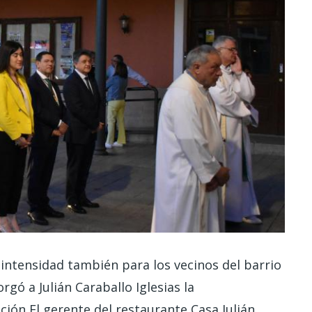
 intensidad también para los vecinos del barrio
gó a Julián Caraballo Iglesias la
ión El gerente del restaurante Casa Julián