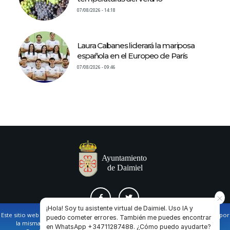
07/08/2026 - 14:18
Laura Cabanes liderará la mariposa
española en el Europeo de París
07/08/2026 - 09:46
¡Hola! Soy tu asistente virtual de Daimiel. Uso IA y
Este sitio web utiliza cookies propias y de terceros para facilitar la navegación por
puedo cometer errores. También me puedes encontrar
la misma y obtener datos estadísticos de la navegación de los usuarios.
en WhatsApp +34711287488. ¿Cómo puedo ayudarte?
AVISO LEGAL Y POLÍTICA DE PRIVACIDAD
COOKIES
CONTACTO