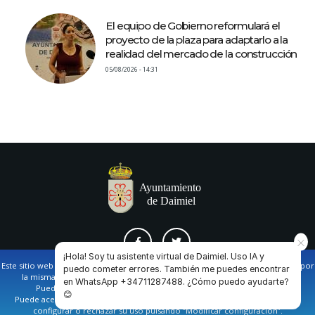
El equipo de Gobierno reformulará el
proyecto de la plaza para adaptarlo a la
realidad del mercado de la construcción
05/08/2026 - 14:31
¡Hola! Soy tu asistente virtual de Daimiel. Uso IA y
Este sitio web utiliza cookies propias y de terceros para facilitar la navegación por
puedo cometer errores. También me puedes encontrar
la misma y obtener datos estadísticos de la navegación de los usuarios.
en WhatsApp +34711287488. ¿Cómo puedo ayudarte?
AVISO LEGAL Y POLÍTICA DE PRIVACIDAD
COOKIES
CONTACTO
Puede obtener más información en nuestra
política de cookies
😊
Puede aceptar todas las cookies pulsando en el botón de “Aceptar”, o bien
configurar o rechazar su uso pulsando “Modificar configuración”.
Ayuntamiento de Daimiel. Casa Consistorial: Plaza de