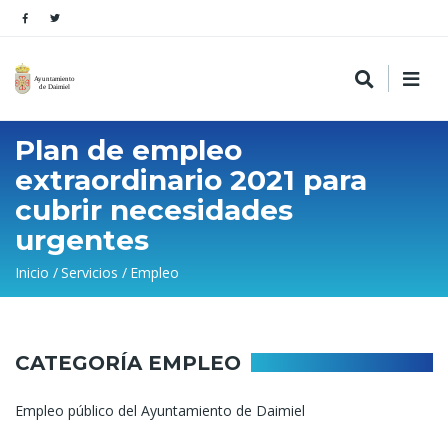
Plan de empleo
extraordinario 2021 para
cubrir necesidades
urgentes
Sobrescribir
Inicio
Servicios
Empleo
enlaces
de
ayuda
CATEGORÍA EMPLEO
a
Empleo público del Ayuntamiento de Daimiel
la