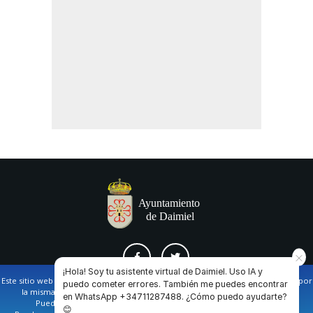
¡Hola! Soy tu asistente virtual de Daimiel. Uso IA y
Este sitio web utiliza cookies propias y de terceros para facilitar la navegación por
puedo cometer errores. También me puedes encontrar
la misma y obtener datos estadísticos de la navegación de los usuarios.
en WhatsApp +34711287488. ¿Cómo puedo ayudarte?
AVISO LEGAL Y POLÍTICA DE PRIVACIDAD
COOKIES
CONTACTO
Puede obtener más información en nuestra
política de cookies
😊