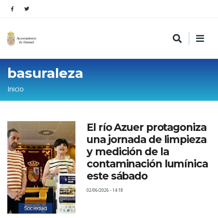
basuraleza
Sobrescribir
Inicio
enlaces
de
El río Azuer protagoniza
ayuda
una jornada de limpieza
a
y medición de la
la
contaminación lumínica
este sábado
navegación
02/06/2026 - 14:18
Sociedad