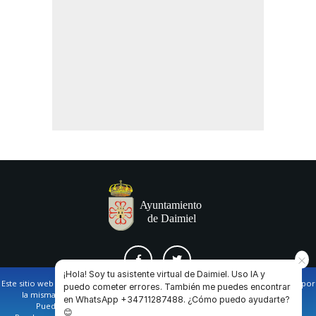
¡Hola! Soy tu asistente virtual de Daimiel. Uso IA y
Este sitio web utiliza cookies propias y de terceros para facilitar la navegación por
puedo cometer errores. También me puedes encontrar
la misma y obtener datos estadísticos de la navegación de los usuarios.
en WhatsApp +34711287488. ¿Cómo puedo ayudarte?
AVISO LEGAL Y POLÍTICA DE PRIVACIDAD
COOKIES
CONTACTO
Puede obtener más información en nuestra
política de cookies
😊