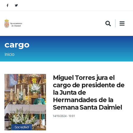
cargo
Sobrescribir
Inicio
enlaces
de
Miguel Torres jura el
ayuda
cargo de presidente de
a
la Junta de
la
Hermandades de la
Semana Santa Daimiel
navegación
14/10/2024 - 10:01
Sociedad