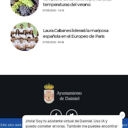
temperaturas del verano
07/08/2026 - 14:18
Laura Cabanes liderará la mariposa
española en el Europeo de París
07/08/2026 - 09:46
¡Hola! Soy tu asistente virtual de Daimiel. Uso IA y
Este sitio web utiliza cookies propias y de terceros para facilitar la navegación por
puedo cometer errores. También me puedes encontrar