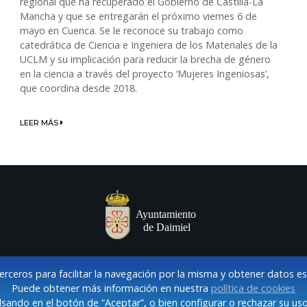
regional que ha recuperado el Gobierno de Castilla-La
Mancha y que se entregarán el próximo viernes 6 de
mayo en Cuenca. Se le reconoce su trabajo como
catedrática de Ciencia e Ingeniera de los Materiales de la
UCLM y su implicación para reducir la brecha de género
en la ciencia a través del proyecto ‘Mujeres Ingeniosas’,
que coordina desde 2018.
LEER MÁS
terceros para facilitar la navegación por la misma y obtener datos e
Puede obtener más información en nuestra
política de cookies
sando en el botón de “Aceptar”, o bien configurar o rechazar su uso