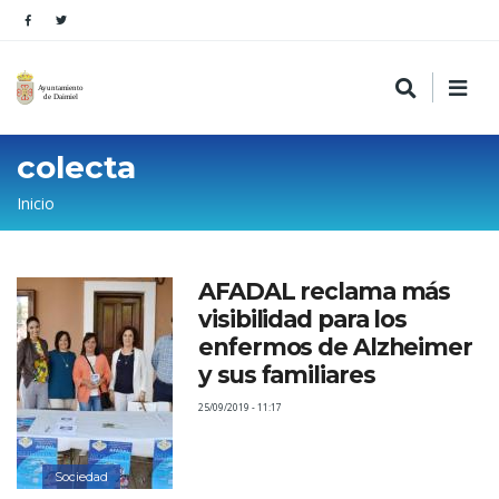
colecta
Sobrescribir
Inicio
enlaces
de
AFADAL reclama más
ayuda
visibilidad para los
a
enfermos de Alzheimer
la
y sus familiares
navegación
25/09/2019 - 11:17
Sociedad