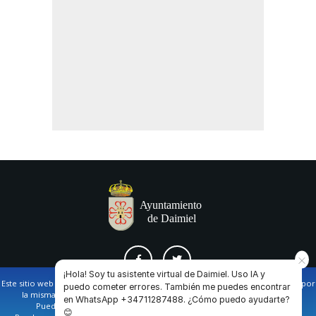
¡Hola! Soy tu asistente virtual de Daimiel. Uso IA y
Este sitio web utiliza cookies propias y de terceros para facilitar la navegación por
puedo cometer errores. También me puedes encontrar
la misma y obtener datos estadísticos de la navegación de los usuarios.
en WhatsApp +34711287488. ¿Cómo puedo ayudarte?
AVISO LEGAL Y POLÍTICA DE PRIVACIDAD
COOKIES
CONTACTO
Puede obtener más información en nuestra
política de cookies
😊