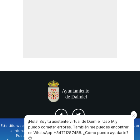
¡Hola! Soy tu asistente virtual de Daimiel. Uso IA y
Este sitio web utiliza cookies propias y de terceros para facilitar la navegación por
puedo cometer errores. También me puedes encontrar
la misma y obtener datos estadísticos de la navegación de los usuarios.
en WhatsApp +34711287488. ¿Cómo puedo ayudarte?
AVISO LEGAL Y POLÍTICA DE PRIVACIDAD
COOKIES
CONTACTO
Puede obtener más información en nuestra
política de cookies
😊