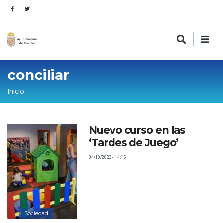
conciliar
Sobrescribir
Inicio
enlaces
de
Nuevo curso en las
ayuda
‘Tardes de Juego’
a
04/10/2023 - 14:15
la
navegación
Sociedad