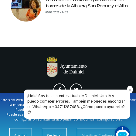
barrios de la Albuera, San Roque y el Alto
05/08/2026 - 14:26
¡Hola! Soy tu asistente virtual de Daimiel. Uso IA y
Este sitio web utiliza cookies propias y de terceros para facilitar la navegación por
puedo cometer errores. También me puedes encontrar
la misma y obtener datos estadísticos de la navegación de los usuarios.
en WhatsApp +34711287488. ¿Cómo puedo ayudarte?
AVISO LEGAL Y POLÍTICA DE PRIVACIDAD
COOKIES
CONTACTO
Puede obtener más información en nuestra
política de cookies
😊
Puede aceptar todas las cookies pulsando en el botón de “Aceptar”, o bien
configurar o rechazar su uso pulsando “Modificar configuración”.
Ayuntamiento de Daimiel. Casa Consistorial: Plaza de
España, 1
13250 Daimiel
Aceptar
Rechazar
Modificar Configuración